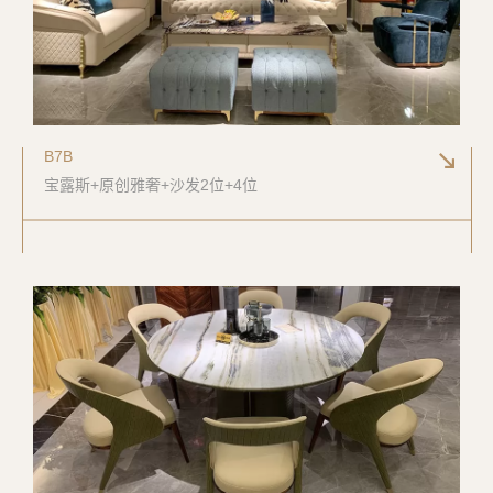
B7B
宝露斯+原创雅奢+沙发2位+4位