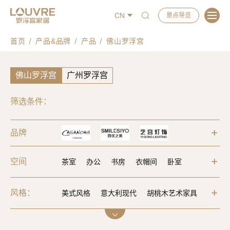
CN
景点导览
首页
产品&品牌
产品
佛山罗浮宫
佛山罗浮宫
广州罗浮宫
筛选条件：
品牌
空间
茶室
办公
书房
衣帽间
卧室
餐厅
客厅
风格：
美式风格
意大利现代
胡桃木艺术家具
现代轻奢
中式风格
新中式风格