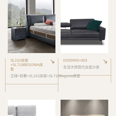
SL152床架
DO00900+903
+SL710BEGONIA床
生活大师现代全皮沙发
垫
艾绿+轻奢+SL152床架+SL710Begonia床垫