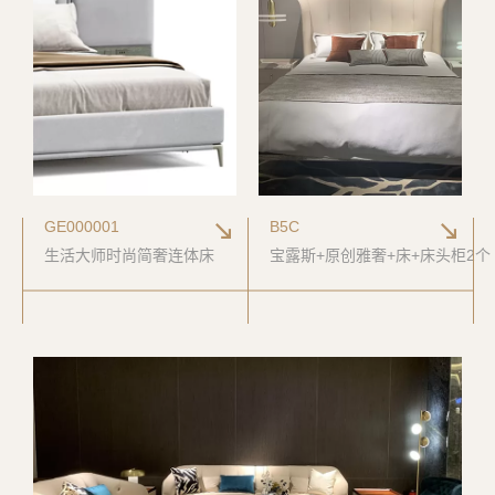
GE000001
B5C
生活大师时尚简奢连体床
宝露斯+原创雅奢+床+床头柜2个