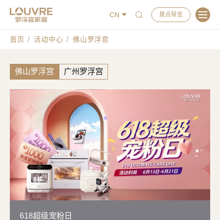
CN
景点导览
首页
活动中心
佛山罗浮宫
佛山罗浮宫
广州罗浮宫
618超级宠粉日