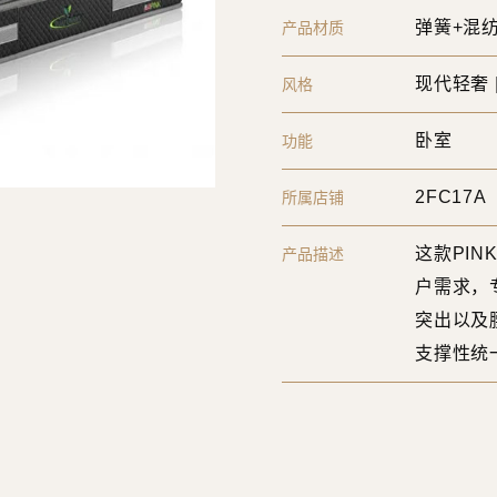
弹簧+混纺
产品材质
现代轻奢 
风格
卧室
功能
2FC17A
所属店铺
这款PI
产品描述
户需求，
突出以及
支撑性统