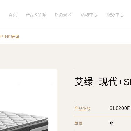
首页
产品&品牌
旅游景区
活动中心
服务中心
0PINK床垫
艾绿+现代+SL
SL8200
产品型号
张
单位