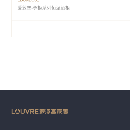
爱敦堡-尊柜系列恒温酒柜