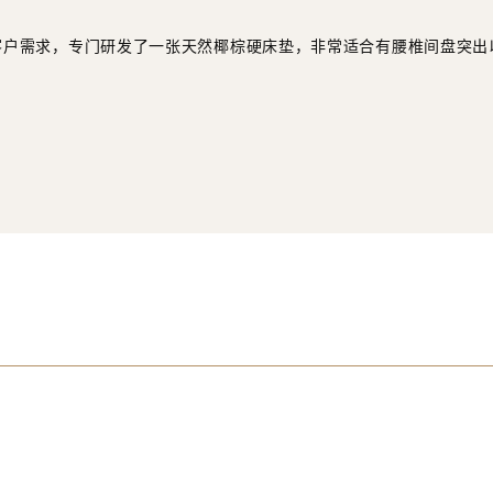
的客户需求，专门研发了一张天然椰棕硬床垫，非常适合有腰椎间盘突