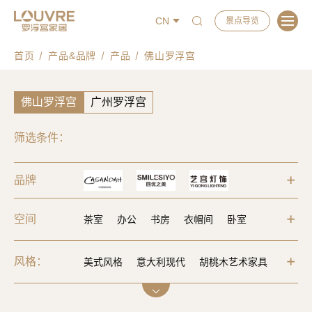
CN
景点导览
首页
产品&品牌
产品
佛山罗浮宫
佛山罗浮宫
广州罗浮宫
筛选条件：
品牌
空间
茶室
办公
书房
衣帽间
卧室
餐厅
客厅
风格：
美式风格
意大利现代
胡桃木艺术家具
现代轻奢
中式风格
新中式风格