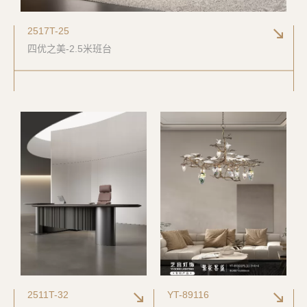
2517T-25
四优之美-2.5米班台
2511T-32
YT-89116