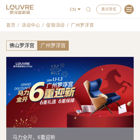
CN
景点导览
首页
活动中心
促销活动
广州罗浮宫
佛山罗浮宫
广州罗浮宫
马力全开，6重迎新