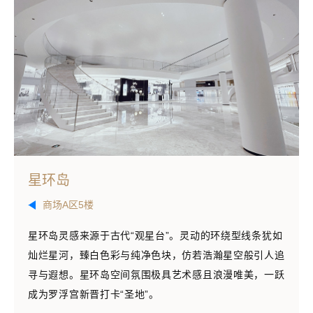
星环岛
商场A区5楼
星环岛灵感来源于古代“观星台”。灵动的环绕型线条犹如
灿烂星河，臻白色彩与纯净色块，仿若浩瀚星空般引人追
寻与遐想。星环岛空间氛围极具艺术感且浪漫唯美，一跃
成为罗浮宫新晋打卡“圣地”。