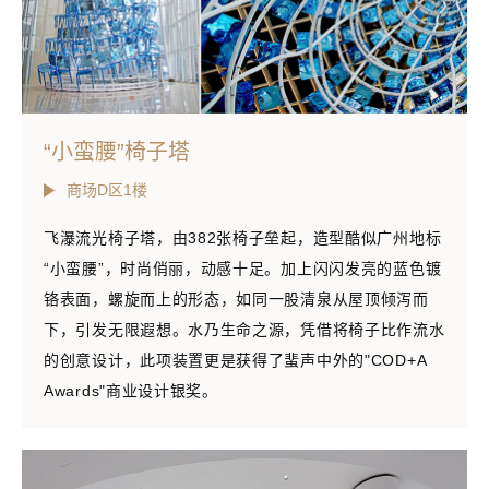
“小蛮腰”椅子塔
商场D区1楼
飞瀑流光椅子塔，由382张椅子垒起，造型酷似广州地标
“小蛮腰”，时尚俏丽，动感十足。加上闪闪发亮的蓝色镀
铬表面，螺旋而上的形态，如同一股清泉从屋顶倾泻而
下，引发无限遐想。水乃生命之源，凭借将椅子比作流水
的创意设计，此项装置更是获得了蜚声中外的"COD+A
Awards"商业设计银奖。