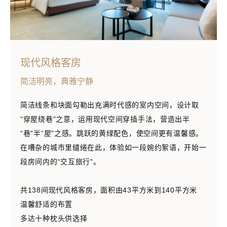
现代风格客房
简洁明亮，典雅宁静
简洁线条和块面勾勒出充满时代感的室内空间，设计取
“穿屋绕巷"之意，运用现代空间穿插手法，营造出半
“巷"半“屋"之感。跳跃的黄绿配色，使空间更有温馨感。
在嘈杂的城市里缱绻在此，体验如一段婉约絮语，开始一
段房间内的“交互旅行"。
共138间现代风格客房，面积由43平方米到140平方米
温馨舒适的布置
多达十种枕头供选择