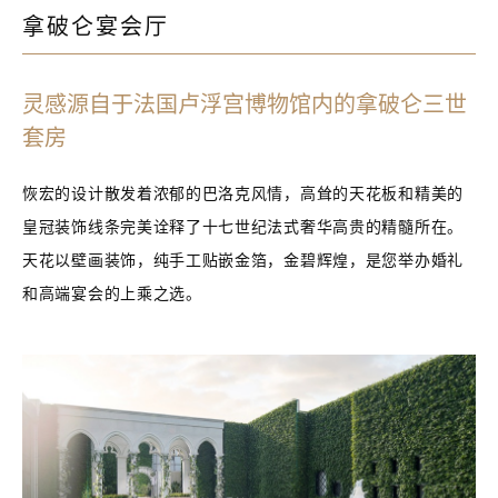
拿破仑宴会厅
灵感源自于法国卢浮宫博物馆内的拿破仑三世
套房
恢宏的设计散发着浓郁的巴洛克风情，高耸的天花板和精美的
皇冠装饰线条完美诠释了十七世纪法式奢华高贵的精髓所在。
天花以壁画装饰，纯手工贴嵌金箔，金碧辉煌，是您举办婚礼
和高端宴会的上乘之选。