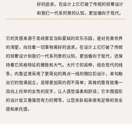
好的追求。在设计上它打破了传统的轻奢设计
和我们一代系列里的认知，更加偏向于现代，
还保持着它风格特征的雅致和大气。大尺寸的
延伸，结合现代的线条，内靠这里采用了更简
它的灵感来源于圣经里亚当和夏娃的欢乐乐园，是对完美世界
化的两点一线的微拉扣设计，来勾勒出它的饱
的渴望，向往着一切事物美好的追求。在设计上它打破了传统
满挺立，显得更加简约而不简单；高耸的靠背
的轻奢设计和我们一代系列里的认知，更加偏向于现代，还保
就像一双向上托举的女性的双手，让人感觉温
持着它风格特征的雅致和大气。大尺寸的延伸，结合现代的线
柔和舒适；它半围弧形的设计就又像强而有力
条，内靠这里采用了更简化的两点一线的微拉扣设计，来勾勒
的臂弯，让您坐卧起来很有足够的安全感和承
出它的饱满挺立，显得更加简约而不简单；高耸的靠背就像一
托感。
双向上托举的女性的双手，让人感觉温柔和舒适；它半围弧形
的设计就又像强而有力的臂弯，让您坐卧起来很有足够的安全
感和承托感。