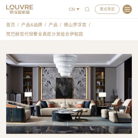
CN
景点导览
首页
产品&品牌
产品
佛山罗浮宫
梵巴赫现代轻奢全真皮沙发组合伊甸园