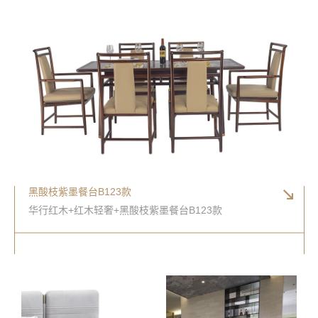
黑酸枝紫墨餐台B123款
华行红木+红木轻奢+黑酸枝紫墨餐台B123款