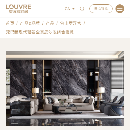
CN
景点导览
首页
产品&品牌
产品
佛山罗浮宫
梵巴赫现代轻奢全真皮沙发组合慢意