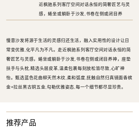
近枫驰系列客厅空间对话永恒的简奢匠艺与灵
感，蜷坐或躺卧于沙发,书卷在侧或闭目养
神，座垫扶手与头枕,精选头层皮革,温柔包裹
每刻放松皆尽致,心旷神怡。甄选蓝色花曲柳
慢意沙发将源于生活的灵感归还生活，融入实用性的设计让日
天然木纹,柔和弧度,抚触自然归真镜面香槟金
常变优雅,化平凡为不凡。走近枫驰系列客厅空间对话永恒的简
+拉丝黑古铜五金,勾勒优雅姿态,每一个细节都
奢匠艺与灵感，蜷坐或躺卧于沙发,书卷在侧或闭目养神，座垫
尽显珍贵。
扶手与头枕,精选头层皮革,温柔包裹每刻放松皆尽致,心旷神
怡。甄选蓝色花曲柳天然木纹,柔和弧度,抚触自然归真镜面香槟
金+拉丝黑古铜五金,勾勒优雅姿态,每一个细节都尽显珍贵。
推荐产品