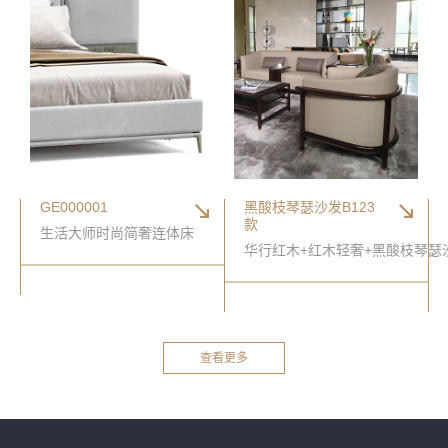
GE000001
黑酸枝琴瑟沙发B123
款
生活大师时尚简奢连体床
华行红木+红木轻奢+黑酸枝琴瑟沙
查看更多