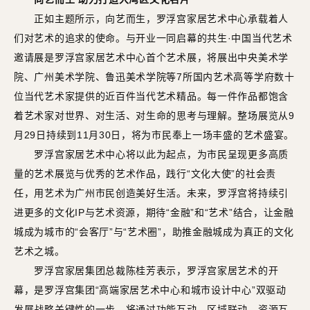
正如主题所示，向艺而生，罗浮宫家居艺术中心承载着人
们对艺术的追求的使命。与开业一同启幕的共生·中国当代艺术
邀请展是罗浮宫家居艺术中心首个艺术展，将展出中央美术学
院、广州美术学院、鲁迅美术学院等7所国内艺术高等学府数十
位当代艺术家提供的近百件当代艺术精品。每一件作品都饱含
着艺术家对世界、对生活、对生命的思考与理解。整场展览从9
月29日持续到11月30日，将为市民奉上一场丰盛的艺术盛宴。
罗浮宫家居艺术中心将以此为起点，为市民呈现更多高质
量的艺术展览与优秀的艺术作品，践行“文化大使”的社会责
任，用艺术为广州市民创造美好生活。未来，罗浮宫将持续引
进更多的文化IP与艺术资源，期待“金融”和“艺术”结合，让金融
城成为城市的“会客厅”与“艺术圈”，助推金融城成为真正的文化
艺术之城。
罗浮宫家居集团总裁陈桂芳表示，罗浮宫家居艺术的开
幕，是罗浮宫集团“高端家居艺术中心和城市设计中心”双驱动
发展战略关键性的一步，将通过功能互动、区域联动、资源互