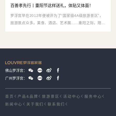
百善孝先行丨重阳节这样送礼，体贴又体面！
罗浮宫早在2012年便被评为了“国家级4A级旅游景区”，
旅游景点众多，美食、酒店、艺术展......重阳之际，陪他
们过一个窝心又温馨的重阳节吧！
佛山罗浮宫：
广州罗浮宫：
首页
产品&品牌
旅游景区
活动中心
服务中心
新闻中心
关于我们
联系我们