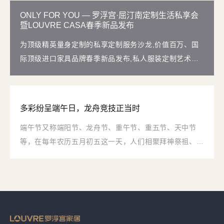
ONLY FOR YOU — 罗浮宫·屈汀南定制生活私享会
暨LOUVRE CASA春季新品发布
为顶级精英量身定制的私享定制服务沙龙,价值百万、国
际顶级进口家具品牌春季新品发布,私人服装定制艺术大
师屈汀南现场解读,倾力打造高端企业家交流平台
多彩纷呈端午日，龙舟竞技正当时
端午节又称端阳节、龙舟节、重午节、重五节、天中节
等，在每年农历五月初五这一天，人们相聚拜神祭祖、祈
福辟邪、欢庆娱乐。端午节也与春节、清明节、中秋节并
称为中国四大传统节日，2009年9月被联合国教科文组织
批准列入《人类非物质文化遗产代表作名录》，端午节成
为了中国首个入选世界非遗的节日。