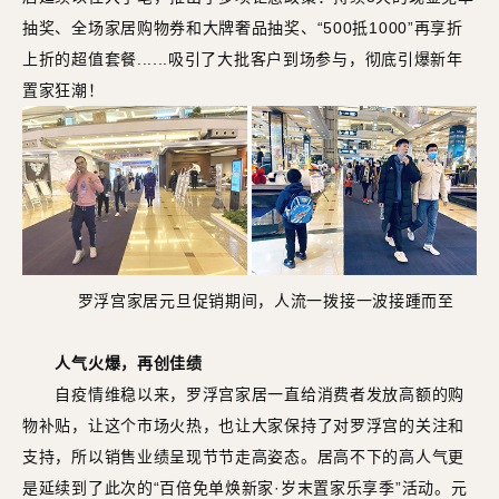
抽奖、全场家居购物券和大牌奢品抽奖、“500抵1000”再享折
上折的超值套餐......吸引了大批客户到场参与，彻底引爆新年
置家狂潮！
罗浮宫家居元旦促销期间，人流一拨接一波接踵而至
人气火爆，再创佳绩
自疫情维稳以来，罗浮宫家居一直给消费者发放高额的购
物补贴，让这个市场火热，也让大家保持了对罗浮宫的关注和
支持，所以销售业绩呈现节节走高姿态。居高不下的高人气更
是延续到了此次的“百倍免单焕新家·岁末置家乐享季”活动。元