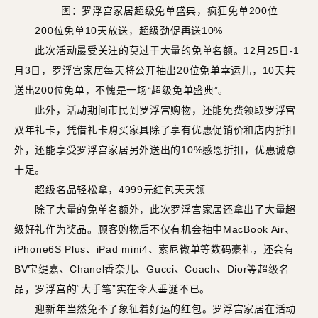
图：罗浮宫家居超级免单盛典，疯狂免单200位
200位免单10天放送，超级劲促再送10%
此次活动最受关注的莫过于大量的免单名额。12月25日-1
月3日，罗浮宫家居每天将公开抽出20位免单幸运儿，10天共
送出200位免单，不愧是一场“超级免单盛典”。
此外，活动期间市民到罗浮宫购物，还能免费领取罗浮宫
双年礼卡，凭借礼卡购买家具除了享有优惠促销价和店内折扣
外，还能享受罗浮宫家居另外送出的10%感恩折扣，优惠诚意
十足。
超级名品轻松拿，4999元红包天天领
除了大量的免单名额外，此次罗浮宫家居还拿出了大量超
级好礼作为奖品。顾客购物后不仅有机会抽中MacBook Air、
iPhone6S Plus、iPad mini4、索尼微单等数码豪礼，还会有
BV宝缇嘉、Chanel香奈儿、Gucci、Coach、Dior等超级名
品，罗浮宫的“大手笔”实在令人垂涎不已。
迎新年当然免不了象征着好运的红包。罗浮宫家居在活动