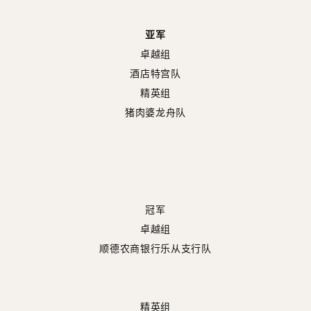
亚军
卓越组
酒店特宫队
精英组
猪肉婆龙舟队
冠军
卓越组
顺德农商银行乐从支行队
精英组