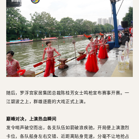
随后，罗浮宫家居集团总裁陈桂芳女士鸣枪宣布赛事开赛。一
江碧波之上，群雄逐鹿的大戏正式上演。
巅峰对决，上演热血瞬间
发令哨声破空而出，各支队伍如箭破浪疾驰，开局便上演激烈
卡位，各队船身左右交错、近距离贴身竞速，分毫不让地抢占