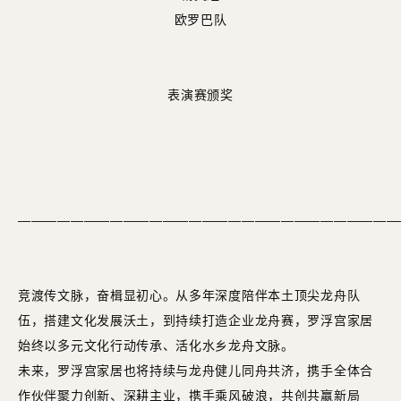
欧罗巴队
表演赛颁奖
—————————————————————————————
竞渡传文脉，奋楫显初心。从多年深度陪伴本土顶尖龙舟队
伍，搭建文化发展沃土，到持续打造企业龙舟赛，罗浮宫家居
始终以多元文化行动传承、活化水乡龙舟文脉。
未来，罗浮宫家居也将持续与龙舟健儿同舟共济，携手全体合
作伙伴聚力创新、深耕主业，携手乘风破浪，共创共赢新局