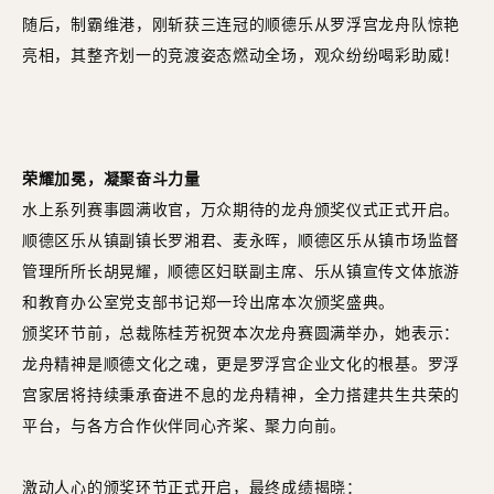
随后，制霸维港，刚斩获三连冠的顺德乐从罗浮宫龙舟队惊艳
亮相，其整齐划一的竞渡姿态燃动全场，观众纷纷喝彩助威！
荣耀加冕，凝聚奋斗力量
水上系列赛事圆满收官，万众期待的龙舟颁奖仪式正式开启。
顺德区乐从镇副镇长罗湘君、麦永晖，顺德区乐从镇市场监督
管理所所长胡晃耀，顺德区妇联副主席、乐从镇宣传文体旅游
和教育办公室党支部书记郑一玲出席本次颁奖盛典。
颁奖环节前，总裁陈桂芳祝贺本次龙舟赛圆满举办，她表示：
龙舟精神是顺德文化之魂，更是罗浮宫企业文化的根基。罗浮
宫家居将持续秉承奋进不息的龙舟精神，全力搭建共生共荣的
平台，与各方合作伙伴同心齐桨、聚力向前。
激动人心的颁奖环节正式开启，最终成绩揭晓：