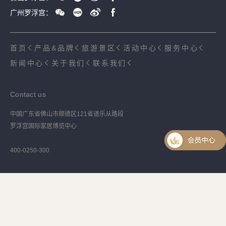
广州罗浮宫：
首页
产品&品牌
旅游景区
活动中心
服务中心
新闻中心
关于我们
联系我们
Contact us
中国广东省佛山市顺德区121省道乐从路段
罗浮宫国际家居博览中心
400-0250-300
中国广东省广州市天河区黄埔大道中666号
罗浮宫家居艺术中心
400-0250-300