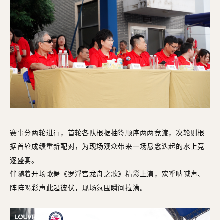
赛事分两轮进行，首轮各队根据抽签顺序两两竞渡，次轮则根
据首轮成绩重新配对，为现场观众带来一场悬念迭起的水上竞
逐盛宴。
伴随着开场歌舞《罗浮宫龙舟之歌》精彩上演，欢呼呐喊声、
阵阵喝彩声此起彼伏，现场氛围瞬间拉满。