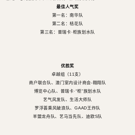
最佳人气奖
第一名：南华队
第二名：桔花队
第三名：普瑞卡·柜族划水队
优胜奖
卓越组（11支）
商户联合队、澳门室内设计商会-翱翔队
博览中心队、普瑞卡·“柜”族划水队
艺气风发队、生活大师队
罗浮荟乘风破浪队、GAAD王炸队
羊盟龙舟队、艺马当先队、迪欧S队