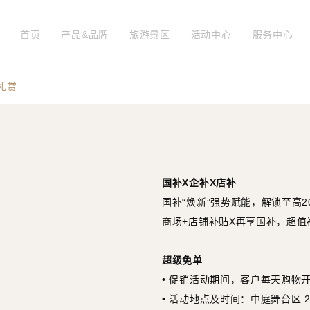
首页
产品&品牌
旅游景区
活动中心
服务中心
礼赏
国补X企补X店补
国补“焕新”强势赋能，解锁至高
商场+店铺补贴X再享国补，超值
超级免单
• 促销活动期间，客户每天购物
• 活动地点及时间：中庭舞台区 2025