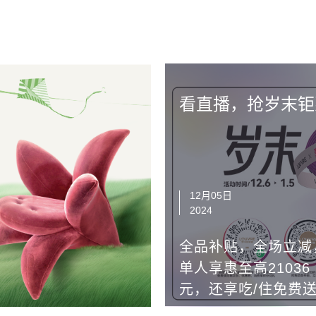
看直播，抢岁末钜
12月05日
2024
全品补贴，全场立减
单人享惠至高21036
元，还享吃/住免费