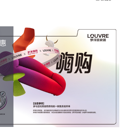
惠
，
送