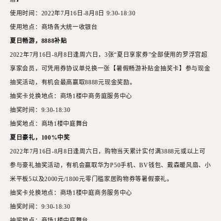
使用时间：
2022年7月16日-8月8日 9:30-18:30
使用地点：商场各大统一收银台
夏日畅游，
8888补贴
2022年7月16日-8月8日逢周六日，3张“夏日享家券”全部使用的罗浮宫超
享家会员，可凭用券协议单兑换一张【暑假畅游补贴金抽奖卡】参与现金
抽奖活动，有机会最高赢取8888元现金奖励。
抽奖卡兑换地点：商场
1楼中
商务
庭服务中心
抽奖时间：
9:
30-18
:
30
抽奖地点：商场
1楼中庭舞台
夏日豪礼，
100%中奖
2022年7月16日-8月8日逢周六日，购物当天累计实付满3888元或以上可
参与豪礼抽奖活动，有机会赢取华为P50手机、BV钱包、戴森暖风扇、小
米平板5以及2000元/1800元零门槛家居购物券等暑假豪礼。
抽奖卡兑换地点：商场
1楼中庭
商务
服务中心
抽奖时间：
9:
30-18
:
30
抽奖地点：商场
1楼中庭舞台