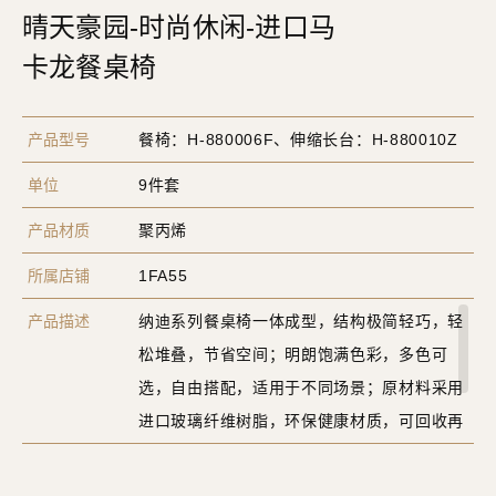
晴天豪园-时尚休闲-进口马
卡龙餐桌椅
产品型号
餐椅：H-880006F、伸缩长台：H-880010Z
单位
9件套
产品材质
聚丙烯
所属店铺
1FA55
产品描述
纳迪系列餐桌椅一体成型，结构极简轻巧，轻
松堆叠，节省空间；明朗饱满色彩，多色可
选，自由搭配，适用于不同场景；原材料采用
进口玻璃纤维树脂，环保健康材质，可回收再
利用，具有高强的耐热性和抗腐性，高耐磨
性。