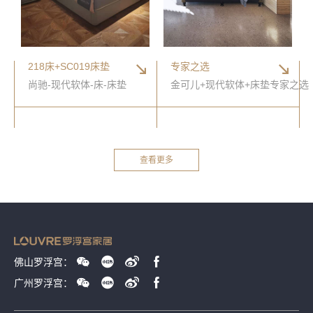
218床+SC019床垫
专家之选
尚驰-现代软体-床-床垫
金可儿+现代软体+床垫专家之选
查看更多
佛山罗浮宫：
广州罗浮宫：