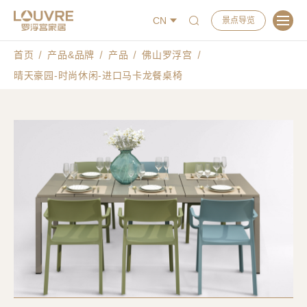
CN
景点导览
首页
产品&品牌
产品
佛山罗浮宫
晴天豪园-时尚休闲-进口马卡龙餐桌椅