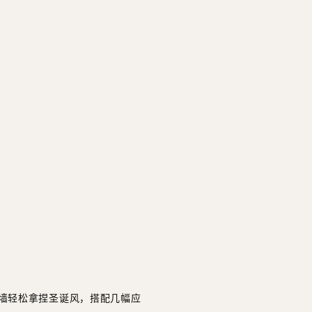
墙轻松拿捏圣诞风，搭配几幅应