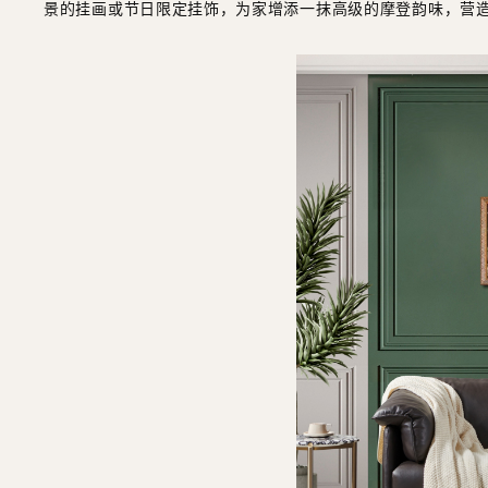
景的挂画或节日限定挂饰，为家增添一抹高级的摩登韵味，营