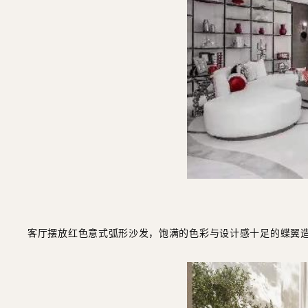
客厅摆放红色意式弧形沙发，饱满的色彩与设计感十足的蝶翼