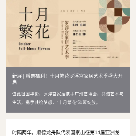
新展 | 赠票福利！十月繁花罗浮宫家居艺术季盛大开
启
值此祖国华诞，罗浮宫家居携手广州艺博会，共谱艺术与
生活，携手共绘梦想，“十月繁花”璀璨绽放。
时隔两年，顺德龙舟队代表国家出征第14届亚洲龙