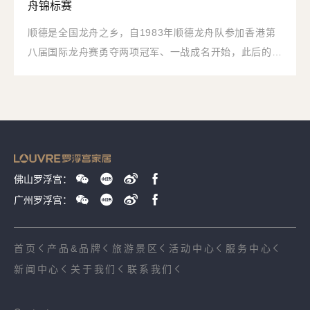
舟锦标赛
顺德是全国龙舟之乡，自1983年顺德龙舟队参加香港第
八届国际龙舟赛勇夺两项冠军、一战成名开始，此后的近
40年，顺德龙舟不断缔造新的辉煌，龙舟俨然成为了顺
德最响亮的文化名片，龙舟精神更是顺德精神的典型体
现。
佛山罗浮宫：
广州罗浮宫：
首页
产品&品牌
旅游景区
活动中心
服务中心
新闻中心
关于我们
联系我们