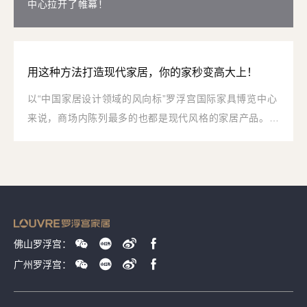
中心拉开了帷幕！
用这种方法打造现代家居，你的家秒变高大上！
以“中国家居设计领域的风向标”罗浮宫国际家具博览中心
来说，商场内陈列最多的也都是现代风格的家居产品。放
眼望去，意迪森、传世、CAMPO DE' FIORI、LAZBOY
乐至宝、COMMUNE等国内外一线品牌比比皆在，以无
处不在的精致考究，传递摩登现代生活理念。
佛山罗浮宫：
广州罗浮宫：