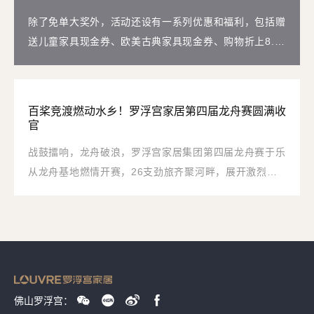
除了免单大奖外，活动还设有一系列优惠和福利，包括赠
送儿童家具现金券、欧美古典家具现金券、购物折上8.8
折，可抽奢侈名品；同时，为满足顾客游玩需求，推出了
香薰、画展等文化活动。
百桨竞渡燃动水乡！罗浮宫家居第四届龙舟赛圆满收
官
战鼓擂响，龙舟破浪，罗浮宫家居集团第四届龙舟赛于乐
从龙舟基地燃情开赛，26支劲旅齐聚河畔，展开激烈水
上对决，直击比赛名场面，重温高光瞬间
佛山罗浮宫：