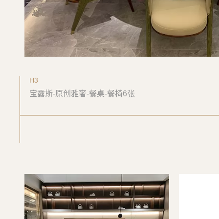
H3
宝露斯-原创雅奢-餐桌-餐椅6张