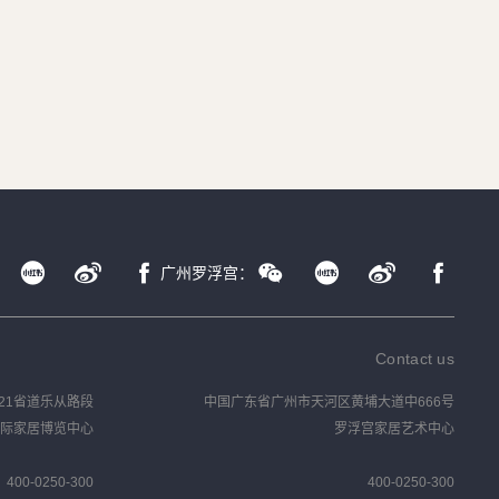
广州罗浮宫：
Contact us
21省道乐从路段
中国广东省广州市天河区黄埔大道中666号
际家居博览中心
罗浮宫家居艺术中心
400-0250-300
400-0250-300