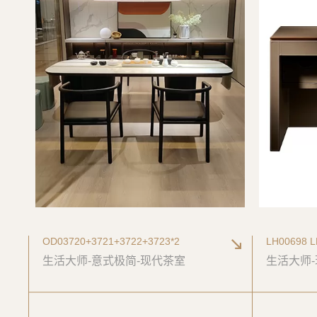
OD03720+3721+3722+3723*2
LH00698 L
生活大师-意式极简-现代茶室
生活大师