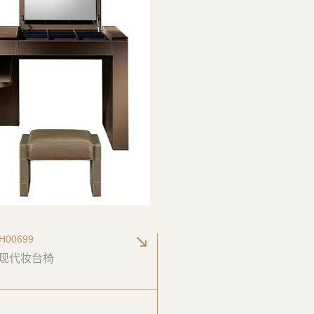
H00699
-现代妆台椅