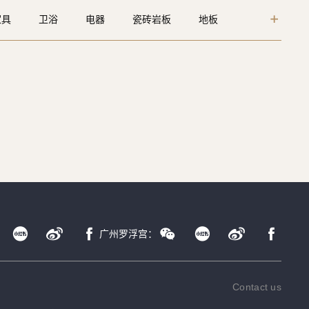
家具
卫浴
电器
瓷砖岩板
地板
能家居
定制
广州罗浮宫：
Contact us