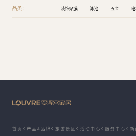
品类：
装饰贴膜
泳池
五金
电
保险柜
吊顶
大理石
楼
首页
产品&品牌
旅游景区
活动中心
服务中心
新