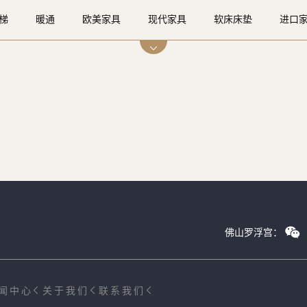
梯
暖通
欧美家具
现代家具
软床床垫
进口
梯
入户门
门窗
软装
涂料
灯光设计
智
佛山罗浮宫：
闻中心
关于我们
联系我们