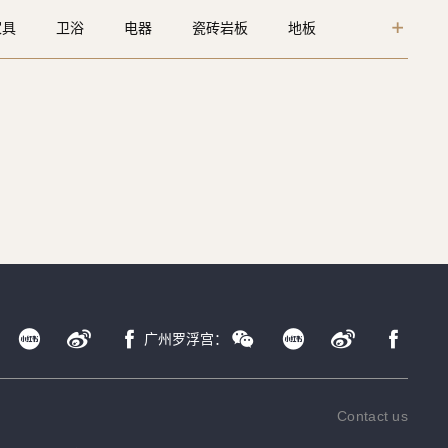
家具
卫浴
电器
瓷砖岩板
地板
能家居
定制
广州罗浮宫：
Contact us