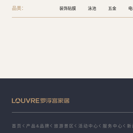
品类：
装饰贴膜
泳池
五金
电
保险柜
吊顶
大理石
楼
首页
产品&品牌
旅游景区
活动中心
服务中心
新