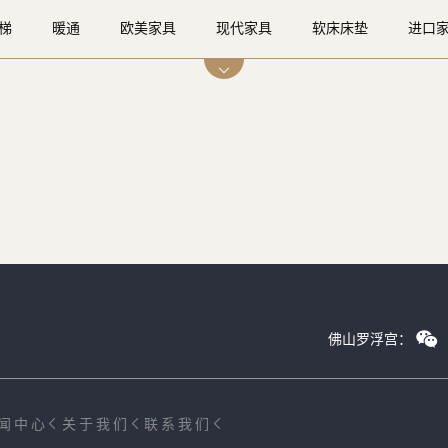
梯
暖通
欧美家具
现代家具
软床床垫
进口
梯
入户门
门窗
软装
涂料
灯光设计
智
佛山罗浮宫：
闻中心
关于我们
联系我们