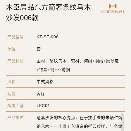
木臣居品东方简奢条纹乌木
沙发006款
产品型号
KT-SF-006
单位
套
产品材质
主材：条纹乌木；辅材：海绵+羽绒+磨砂皮
+铂晶+铜+不锈钢
风格
中式风格
功能
客厅
所属店铺
4FC01
产品描述
这套沙发的核心亮点，在于扶手处的朱炳仁熔
铜艺术——非遗工艺锻造的祥云纹样，与条纹