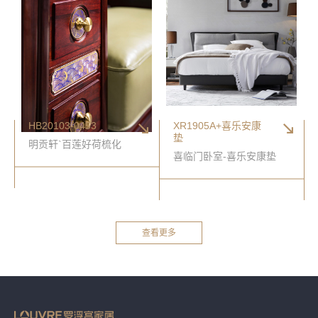
HB20103-0453
XR1905A+喜乐安康
垫
明贡轩`百莲好荷梳化
喜临门卧室-喜乐安康垫
查看更多