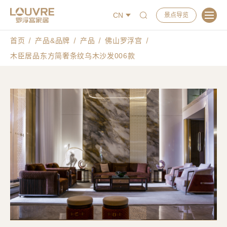
CN
景点导览
首页
产品&品牌
产品
佛山罗浮宫
木臣居品东方简奢条纹乌木沙发006款