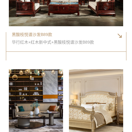
黑酸枝悦谱沙发B89款
华行红木+红木新中式+黑酸枝悦谱沙发B89款