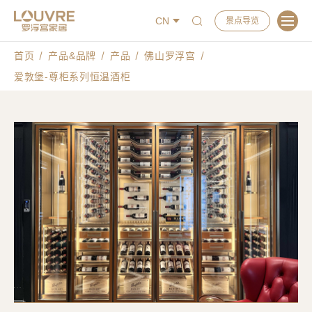
CN
景点导览
首页
产品&品牌
产品
佛山罗浮宫
爱敦堡-尊柜系列恒温酒柜