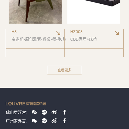
H3
HZ003
宝露斯-原创雅奢-餐桌-餐椅6张
CBD家居+床垫
展览汇聚了庄声涛、李默、方坤、叶军、田跃民、颜正强、王有
刚、李文培、董慧、寒石、徐善循、陈优清等数十位艺术名家的
查看更多
匠心佳作，作品在坚守中国书画文化根脉的同时，大胆探索笔墨
语言的新可能，积极回应时代命题，共同构筑了灿烂多元的艺术
图景。
佛山罗浮宫：
广州罗浮宫：