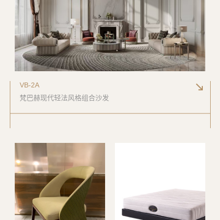
VB-2A
梵巴赫现代轻法风格组合沙发